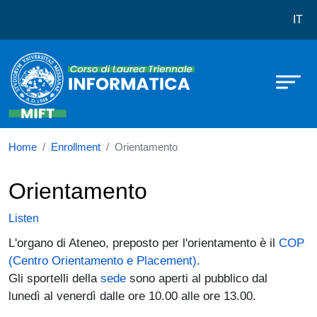
Corso di laurea in Informatica
Skip to main content
IT
Home
Enrollment
Orientamento
Orientamento
Listen
L'organo di Ateneo, preposto per l'orientamento è il
COP
(Centro Orientamento e Placement)
.
Gli sportelli della
sede
sono aperti al pubblico dal
lunedì al venerdì dalle ore 10.00 alle ore 13.00.