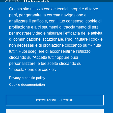
Questo sito utilizza cookie tecnici, propri e di terze
parti, per garantire la corretta navigazione e
analizzare il traffico e, con il tuo consenso, cookie di
Università degli Studi di Messina
profilazione e altri strumenti di tracciamento di terzi
Piazza Pugliatti, 1 - 98122 Messina
per mostrare video e misurare l'efficacia delle attività
Cod. Fiscale 80004070837
di comunicazione istituzionale. Puoi rifiutare i cookie
P.IVA 00724160833
non necessari e di profilazione cliccando su “Rifiuta
Centralino: 090 676 1
tutti”. Puoi scegliere di acconsentirne l’utilizzo
cliccando su “Accetta tutti” oppure puoi
MENÙ SOCIAL
personalizzare le tue scelte cliccando su
“Impostazione dei cookie”.
MENÙ FOOTER 1
Privacy e cookie policy
Accessibility statement
Cookie documentation
Privacy and cookie policy
Sitemap
IMPOSTAZIONE DEI COOKIE
MENÙ FOOTER 2
Transparent administration