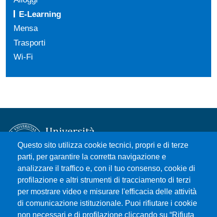
E-Learning
Mensa
Trasporti
Wi-Fi
Questo sito utilizza cookie tecnici, propri e di terze
parti, per garantire la corretta navigazione e
analizzare il traffico e, con il tuo consenso, cookie di
Università degli Studi di Messina
profilazione e altri strumenti di tracciamento di terzi
Piazza Pugliatti, 1 - 98122 Messina
per mostrare video e misurare l'efficacia delle attività
Cod. Fiscale 80004070837
di comunicazione istituzionale. Puoi rifiutare i cookie
P.IVA 00724160833
non necessari e di profilazione cliccando su “Rifiuta