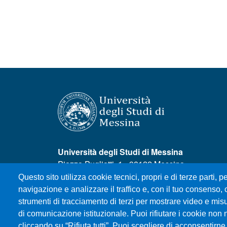
Università degli Studi di Messina
Piazza Pugliatti, 1 - 98122 Messina
Cod. Fiscale 80004070837
Questo sito utilizza cookie tecnici, propri e di terze parti, pe
P.IVA 00724160833
navigazione e analizzare il traffico e, con il tuo consenso, c
Centralino: 090 676 1
strumenti di tracciamento di terzi per mostrare video e misura
di comunicazione istituzionale. Puoi rifiutare i cookie non 
MENÙ SOCIAL
cliccando su “Rifiuta tutti”. Puoi scegliere di acconsentirne 