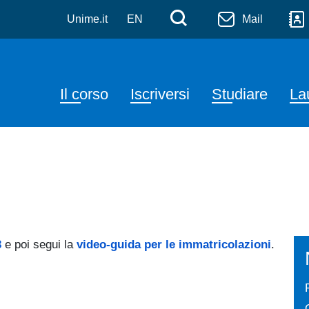
tica
Salta al contenuto principale
Menù di serviz
Cerca
Unime.it
EN
Mail
Navigazione principale
Il corso
Iscriversi
Studiare
La
3
e poi segui la
video-guida per le immatricolazioni
.